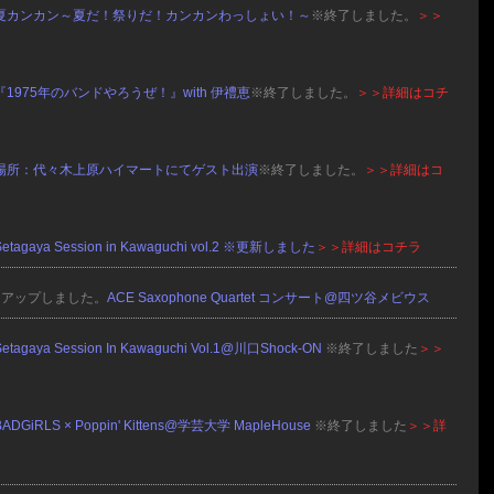
夏カンカン～夏だ！祭りだ！カンカンわっしょい！～
※終了しました。
＞＞
ラ
『1975年のバンドやろうぜ！』with 伊禮恵
※終了しました。
＞＞詳細はコチ
場所：代々木上原ハイマートにてゲスト出演
※終了しました。
＞＞詳細はコ
Setagaya Session in Kawaguchi vol.2 ※更新しました
＞＞詳細はコチラ
をアップしました。
ACE Saxophone Quartet コンサート@四ツ谷メビウス
etagaya Session In Kawaguchi Vol.1@川口Shock-ON
※終了しました
＞＞
ラ
ADGiRLS × Poppin' Kittens@学芸大学 MapleHouse
※終了しました
＞＞詳