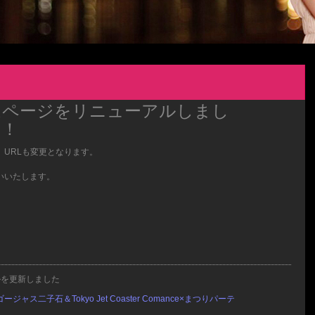
ムページをリニューアルしまし
！！
URLも変更となります。
いいたします。
ルを更新しました
ゴージャス二子石＆Tokyo Jet Coaster Comance×まつりパーテ