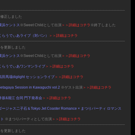
を修正しました
横浜ケントス
※Sweet Childとして出演
＞＞詳細はコチラ
※終了しました
くらうでぃあライブ（対バン）
＞＞詳細はコチラ
ルを更新しました
横浜ケントス
※Sweet Childとして出演
＞＞詳細はコチラ
くらうでぃあワンマンライブ
＞＞詳細はコチラ
高田馬場diglight セッションライブ
＞＞詳細はコチラ
etagaya Session in Kawaguchi vol.2
※ゲスト出演
＞＞詳細はコチラ
井坂&堀江 合同 門下発表会
＞＞詳細はコチラ
ゴージャス二子石＆Tokyo Jet Coaster Romance × まつりパーティ ロマンス
イト
※まつりパーティとして出演
＞＞詳細はコチラ
ルを更新しました